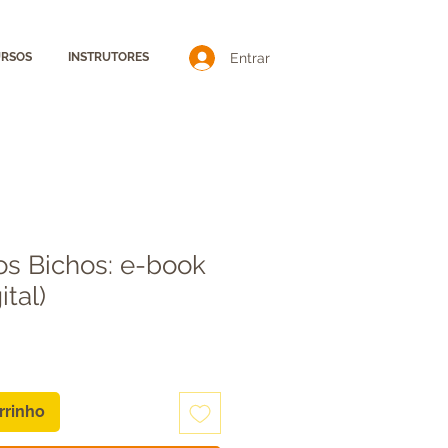
Entrar
RSOS
INSTRUTORES
s Bichos: e-book
ital)
rrinho