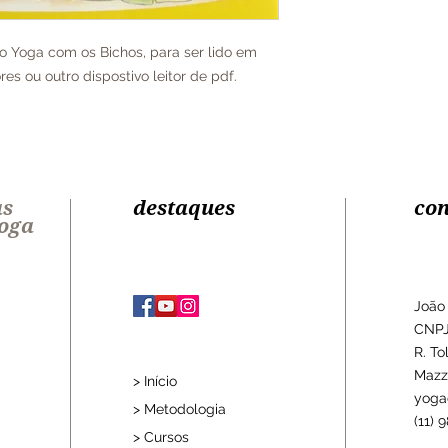
do Yoga com os Bichos, para ser lido em
s ou outro dispostivo leitor de pdf.
as
destaques
con
Yoga
João
CNPJ
R. To
Mazz
> Início
yoga
> Metodologia
(11) 
> Cursos