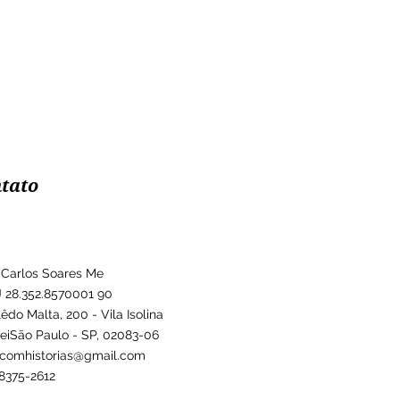
tato
 Carlos Soares Me
 28.352.8570001 90
lêdo Malta, 200 - Vila Isolina
eiSão Paulo - SP, 02083-06
comhistorias@gmail.com
98375-2612