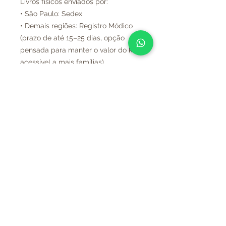
Livros físicos enviados por:
• São Paulo: Sedex
• Demais regiões: Registro Módico
(prazo de até 15–25 dias, opção
pensada para manter o valor do kit
acessível a mais famílias)
destaques
> Início
> Metodologia
> Cursos