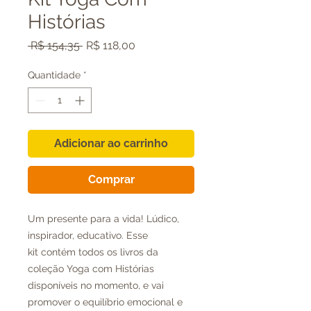
Histórias
Preço
Preço
 R$ 154,35 
R$ 118,00
normal
promocional
Quantidade
*
Adicionar ao carrinho
Comprar
Um presente para a vida! Lúdico,
inspirador, educativo. Esse
kit contém todos os livros da
coleção Yoga com Histórias
disponíveis no momento, e vai
promover o equilíbrio emocional e